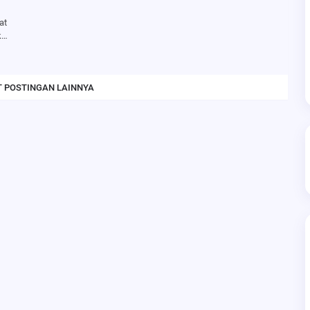
at
k…
 POSTINGAN LAINNYA